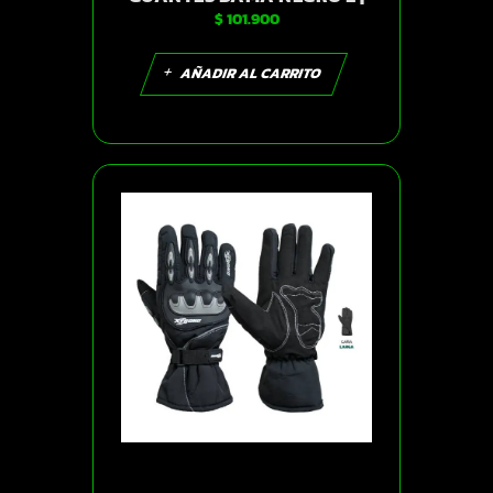
$
101.900
SKU14278
AÑADIR AL CARRITO