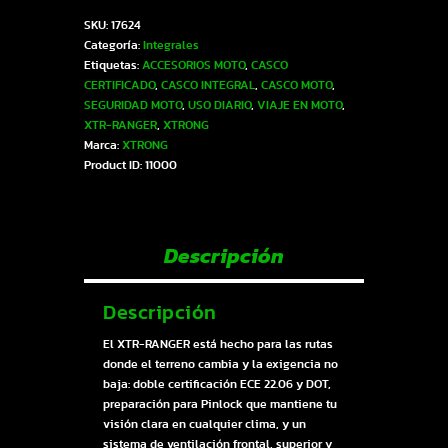
RANGER
SKU:
17624
ECE-
Categoría:
Integrales
2206
Etiquetas:
ACCESORIOS MOTO
,
CASCO
Xtrong
CERTIFICADO
,
CASCO INTEGRAL
,
CASCO MOTO
,
suzuka
SEGURIDAD MOTO
,
USO DIARIO
,
VIAJE EN MOTO
,
gris
XTR-RANGER
,
XTRONG
mate
Marca:
XTRONG
visor
Product ID:
11000
plateado
XL
|
SKU17624
cantidad
Descripción
Descripción
El XTR-RANGER está hecho para las rutas
donde el terreno cambia y la exigencia no
baja: doble certificación ECE 22.06 y DOT,
preparación para Pinlock que mantiene tu
visión clara en cualquier clima, y un
sistema de ventilación frontal, superior y