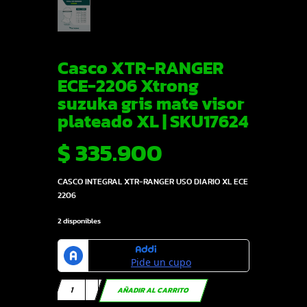
Casco XTR-RANGER
ECE-2206 Xtrong
suzuka gris mate visor
plateado XL | SKU17624
$
335.900
CASCO INTEGRAL XTR-RANGER USO DIARIO XL ECE
2206
2 disponibles
Casco
AÑADIR AL CARRITO
XTR-