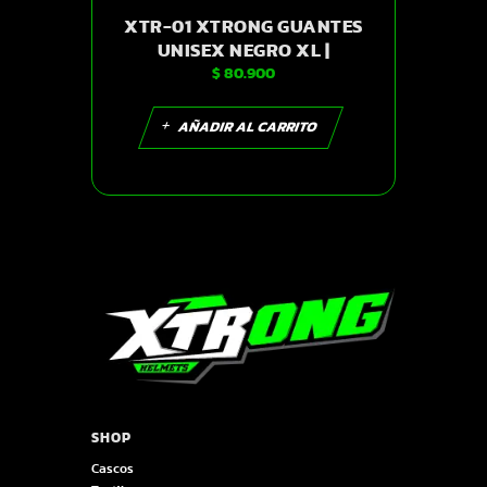
XTR-01 XTRONG GUANTES
UNISEX NEGRO XL |
$
80.900
SKU6808
AÑADIR AL CARRITO
SHOP
Cascos