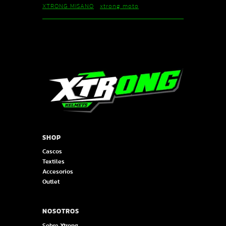
XTRONG MISANO
xtrong moto
SHOP
Cascos
Textiles
Accesorios
Outlet
NOSOTROS
Sobre Xtrong