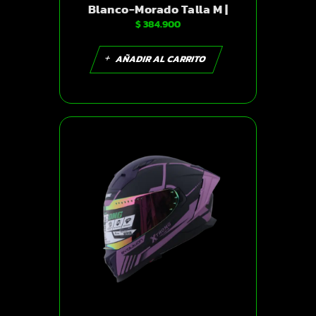
Blanco-Morado Talla M |
$
384.900
SKU 16900
AÑADIR AL CARRITO