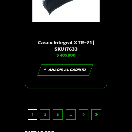
Casco Integral XTR-Z1 |
SKU17633
$
405.900
AÑADIR AL CARRITO
1
2
3
…