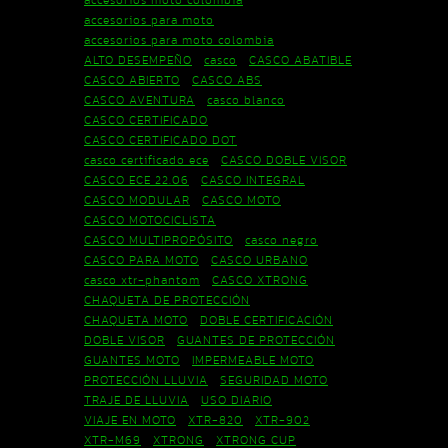
accesorios para moto
accesorios para moto colombia
ALTO DESEMPEÑO
casco
CASCO ABATIBLE
CASCO ABIERTO
CASCO ABS
CASCO AVENTURA
casco blanco
CASCO CERTIFICADO
CASCO CERTIFICADO DOT
casco certificado ece
CASCO DOBLE VISOR
CASCO ECE 22.06
CASCO INTEGRAL
CASCO MODULAR
CASCO MOTO
CASCO MOTOCICLISTA
CASCO MULTIPROPÓSITO
casco negro
CASCO PARA MOTO
CASCO URBANO
casco xtr-phantom
CASCO XTRONG
CHAQUETA DE PROTECCIÓN
CHAQUETA MOTO
DOBLE CERTIFICACIÓN
DOBLE VISOR
GUANTES DE PROTECCIÓN
GUANTES MOTO
IMPERMEABLE MOTO
PROTECCIÓN LLUVIA
SEGURIDAD MOTO
TRAJE DE LLUVIA
USO DIARIO
VIAJE EN MOTO
XTR-820
XTR-902
XTR-M69
XTRONG
XTRONG CUP