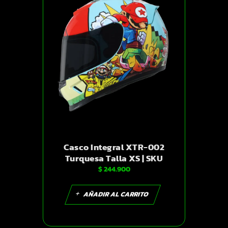
Casco Integral XTR-002
Turquesa Talla XS | SKU
$
244.900
19225
AÑADIR AL CARRITO