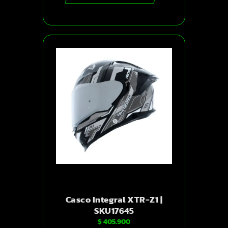
Casco Integral XTR-Z1 |
SKU17645
$
405.900