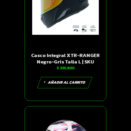
Casco Integral XTR-RANGER
Negro-Gris Talla L | SKU
$
335.900
17804
AÑADIR AL CARRITO