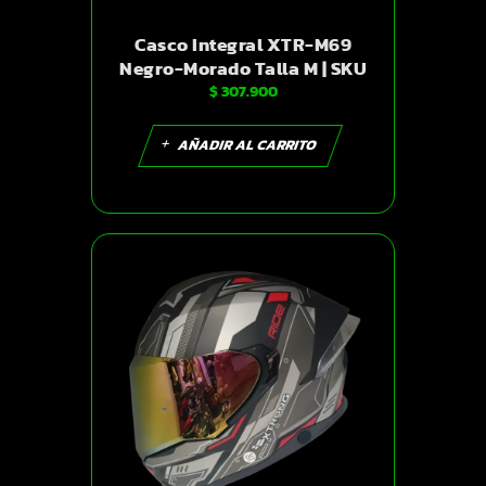
Casco Integral XTR-M69
Negro-Morado Talla M | SKU
$
307.900
16898
AÑADIR AL CARRITO