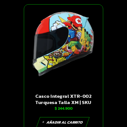
Casco Integral XTR-002
Turquesa Talla XM | SKU
$
244.900
19226
AÑADIR AL CARRITO