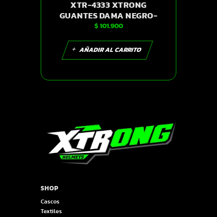
XTR-4333 XTRONG
GUANTES DAMA NEGRO-
$
101.900
ROSADO S | SKU14267
AÑADIR AL CARRITO
SHOP
Cascos
Textiles