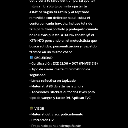
del visor a lo largo del tiempo. Su spoiler
intercambiable te permite ajustar la
estética según tu estilo, y el tapizado
removible con deflector nasal cuida el
confort en cada trayecto. Incluye tula de
tela para transportarlo y protegerlo cuando
no lo llevas puesto. XTRONG construyó el
XTR-M70 pensando en el motociclista que
busca solidez, personalización y respaldo
técnico en un mismo casco.
SEGURIDAD
• Certificación: ECE 22.06 y DOT (FMVSS 218)
• Tipo de cierre: cierre micrométrico de
seguridad
• Línea reflectiva en tapizado
• Material: ABS de alta resistencia
• Accesorios: stickers autoadhesivos para
tipo de sangre y factor RH. Aplican TyC
VISOR
• Material del visor: policarbonato
• Protección UV
• Preparado para antiempañante