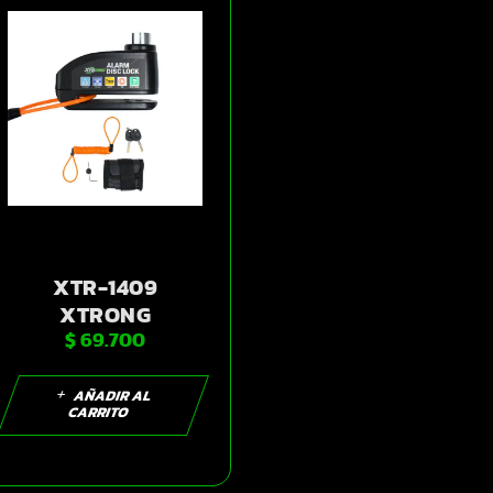
XTR-1409
XTRONG
$
69.700
CANDADO
ALARMA |
SKU15512
AÑADIR AL
CARRITO