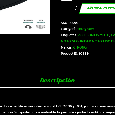
Casco
AÑADIR AL CARRI
XTR-
M70
SKU:
16599
SET
Categoría:
Integrales
ECE-
Etiquetas:
ACCESORIOS MOTO
,
CA
2206
MOTO
,
SEGURIDAD MOTO
,
USO DI
Xtrong
Marca:
XTRONG
negro
Product ID:
10989
mate
SP
negro-
brillo
Descripción
visor
plateado
M
|
SKU16599
a doble certificación internacional ECE 22.06 y DOT, junto con mecanis
cantidad
l tiempo. Su spoiler intercambiable te permite ajustar la estética según