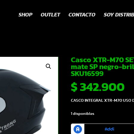
SHOP
OUTLET
CONTACTO
SOY DISTRI
Casco XTR-M70 SE
mate SP negro-bril
SKU16599
$
342.900
CASCO INTEGRAL XTR-M70 USO D
1 disponibles