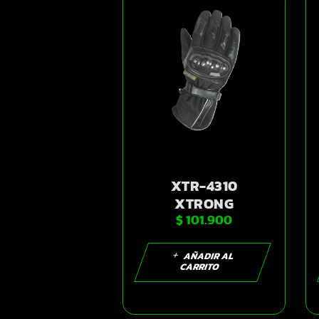
XTR-4310
XTRONG
$
101.900
GUANTES DAMA
NEGRO ROSADO S
| SKU14279
AÑADIR AL
CARRITO