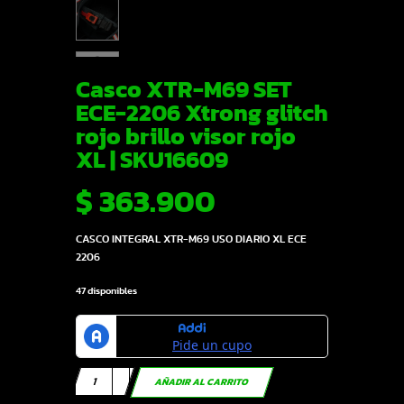
Casco XTR-M69 SET
ECE-2206 Xtrong glitch
rojo brillo visor rojo
XL | SKU16609
$
363.900
CASCO INTEGRAL XTR-M69 USO DIARIO XL ECE
2206
47 disponibles
Casco
AÑADIR AL CARRITO
XTR-