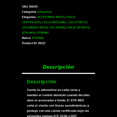
M69
SKU:
16609
SET
Categoría:
Integrales
ECE-
Etiquetas:
ACCESORIOS MOTO
,
CASCO
2206
CERTIFICADO
,
CASCO INTEGRAL
,
CASCO MOTO
,
Xtrong
SEGURIDAD MOTO
,
USO DIARIO
,
VIAJE EN MOTO
,
glitch
XTR-M69
,
XTRONG
rojo
Marca:
XTRONG
brillo
Product ID:
11023
visor
rojo
XL
|
SKU16609
Descripción
cantidad
Descripción
Siente la adrenalina en cada curva y
mantén el control absoluto cuando decides
abrir el acelerador a fondo. El XTR-M69
corta el viento con líneas aerodinámicas y
protege con una calota certificada bajo las
exigentes normas ECE 22.06 y DOT,