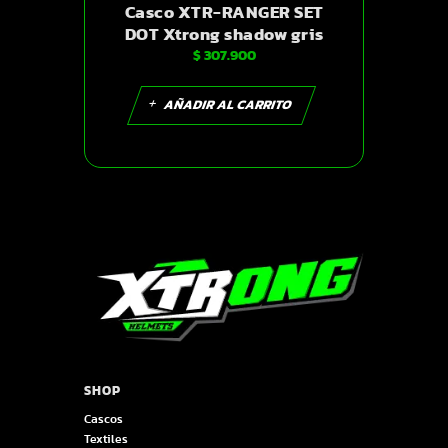
Casco XTR-RANGER SET
DOT Xtrong shadow gris
$
307.900
mate visor plateado XL |
SKU16223
AÑADIR AL CARRITO
SHOP
Cascos
Textiles