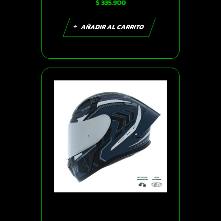
$
335.900
plateado-cromado visor
revo-rosado S | SKU16004
AÑADIR AL CARRITO