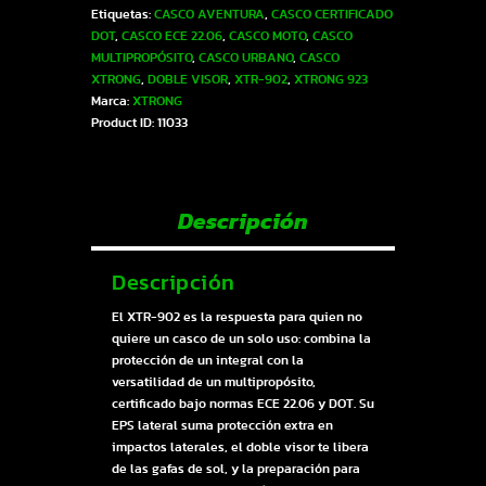
Etiquetas:
CASCO AVENTURA
,
CASCO CERTIFICADO
azul
DOT
,
CASCO ECE 22.06
,
CASCO MOTO
,
CASCO
verde
MULTIPROPÓSITO
,
CASCO URBANO
,
CASCO
L
XTRONG
,
DOBLE VISOR
,
XTR-902
,
XTRONG 923
|
Marca:
XTRONG
SKU17289
Product ID:
11033
cantidad
Descripción
Descripción
El XTR-902 es la respuesta para quien no
quiere un casco de un solo uso: combina la
protección de un integral con la
versatilidad de un multipropósito,
certificado bajo normas ECE 22.06 y DOT. Su
EPS lateral suma protección extra en
impactos laterales, el doble visor te libera
de las gafas de sol, y la preparación para