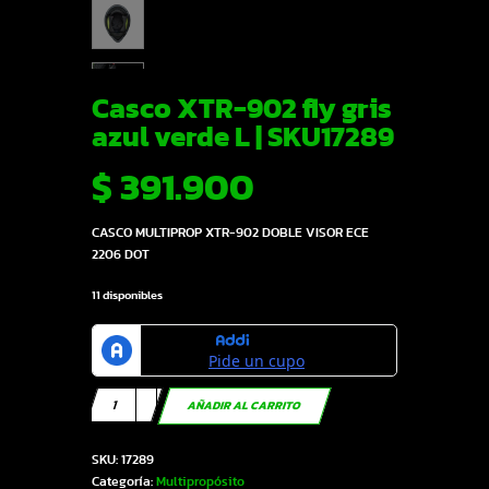
Casco XTR-902 fly gris
azul verde L | SKU17289
$
391.900
CASCO MULTIPROP XTR-902 DOBLE VISOR ECE
2206 DOT
11 disponibles
Casco
AÑADIR AL CARRITO
XTR-
902
SKU:
17289
fly
Categoría:
Multipropósito
gris