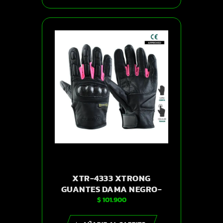
XTR-4333 XTRONG
GUANTES DAMA NEGRO-
$
101.900
ROSADO M | SKU14268