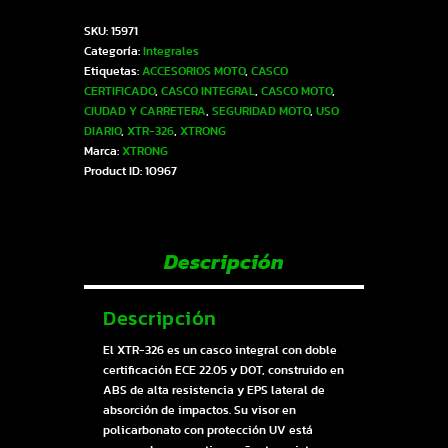
326
SKU:
15971
ECE-
Categoría:
Integrales
2205
Etiquetas:
ACCESORIOS MOTO
,
CASCO
Xtrong
CERTIFICADO
,
CASCO INTEGRAL
,
CASCO MOTO
,
foto-
CIUDAD Y CARRETERA
,
SEGURIDAD MOTO
,
USO
dorado
DIARIO
,
XTR-326
,
XTRONG
brillo
Marca:
XTRONG
SP
Product ID:
10967
foto-
dorado
visor
dorado
XL
Descripción
|
SKU15971
cantidad
Descripción
El XTR-326 es un casco integral con doble
certificación ECE 22.05 y DOT, construido en
ABS de alta resistencia y EPS lateral de
absorción de impactos. Su visor en
policarbonato con protección UV está