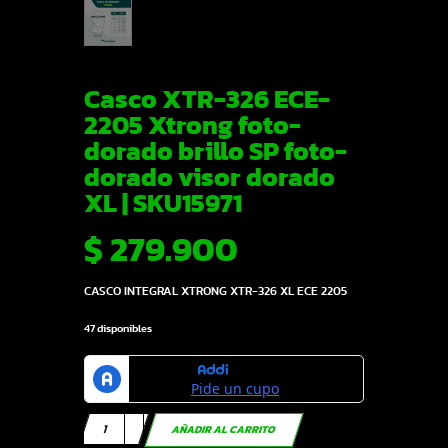
Casco XTR-326 ECE-
2205 Xtrong foto-
dorado brillo SP foto-
dorado visor dorado
XL | SKU15971
$
279.900
CASCO INTEGRAL XTRONG XTR-326 XL ECE 2205
47 disponibles
Casco
AÑADIR AL CARRITO
XTR-