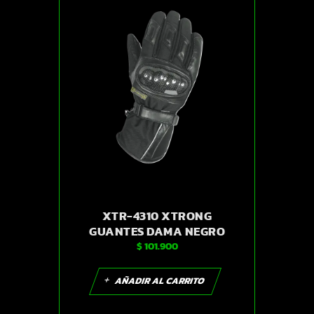
XTR-4310 XTRONG
GUANTES DAMA NEGRO
$
101.900
ROSADO S | SKU14279
AÑADIR AL CARRITO