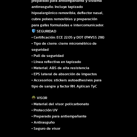
preparado para antiempañante y sistema
antirrasguño. Incluye tapizado
hipoalergénico removible, deflector nasal,
cubre polvos removibles y preparación
para gafas formuladas e intercomunicador.
SEGURIDAD
• Certificación: ECE 22.05 y DOT (FMVSS 218)
• Tipo de cierre: cierre micrométrico de
seguridad
• Pull de seguridad
• Línea reflectiva en tapizado
• Material: ABS de alta resistencia
• EPS lateral de absorción de impactos
• Accesorios: stickers autoadhesivos para
tipo de sangre y factor RH. Aplican TyC
VISOR
• Material del visor: policarbonato
• Protección UV
• Preparado para antiempañante
• Antirasguño
• Seguro de visor