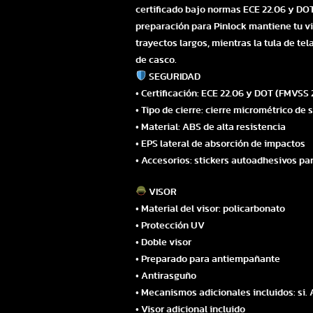
certificado bajo normas ECE 22.06 y DOT. 
preparación para Pinlock mantiene tu vis
trayectos largos, mientras la tula de t
de casco.
SEGURIDAD
• Certificación: ECE 22.06 y DOT (FMVSS 
• Tipo de cierre: cierre micrométrico de
• Material: ABS de alta resistencia
• EPS lateral de absorción de impactos
• Accesorios: stickers autoadhesivos par
VISOR
• Material del visor: policarbonato
• Protección UV
• Doble visor
• Preparado para antiempañante
• Antirasguño
• Mecanismos adicionales incluidos: si.
• Visor adicional incluido