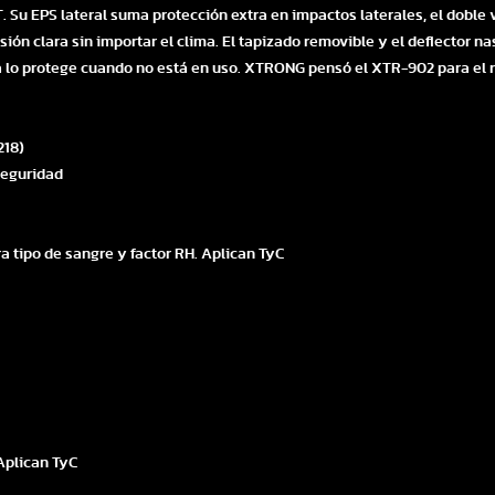
Su EPS lateral suma protección extra en impactos laterales, el doble vis
ión clara sin importar el clima. El tapizado removible y el deflector na
ela lo protege cuando no está en uso. XTRONG pensó el XTR-902 para el 
218)
 seguridad
a tipo de sangre y factor RH. Aplican TyC
 Aplican TyC