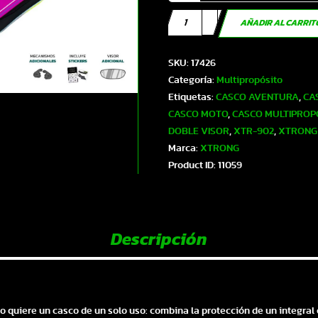
Casco
AÑADIR AL CARRI
XTR-
902
SKU:
17426
ECE-
Categoría:
Multipropósito
2206
Etiquetas:
CASCO AVENTURA
,
CA
Xtrong
CASCO MOTO
,
CASCO MULTIPROP
misano
DOBLE VISOR
,
XTR-902
,
XTRONG
ii
Marca:
XTRONG
negro-
Product ID:
11059
morado
brillo
visor
morado
Descripción
M
|
SKU17426
cantidad
 quiere un casco de un solo uso: combina la protección de un integral c