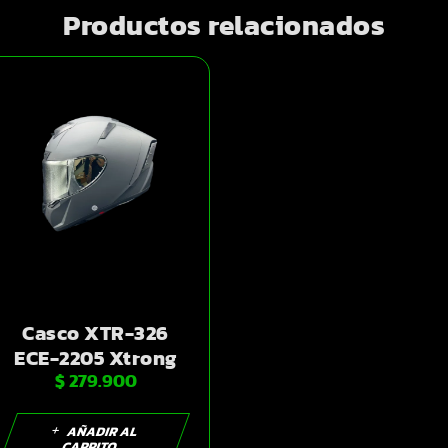
Productos relacionados
Casco XTR-326
ECE-2205 Xtrong
$
279.900
gris-oscuro mate
SP negro-mate
visor plateado XL
AÑADIR AL
CARRITO