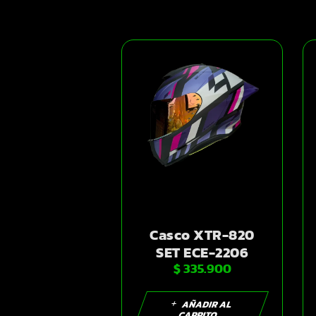
Casco XTR-820
SET ECE-2206
$
335.900
Xtrong manja
negro-morado
mate visor
AÑADIR AL
CARRITO