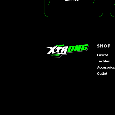
morado M |
SKU16407
SHOP
Cascos
Textiles
Accesorios
Outlet