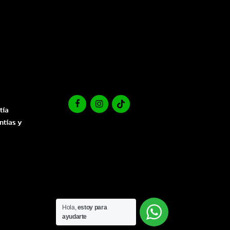
tía
ntías y
Hola,
estoy para
ayudarte