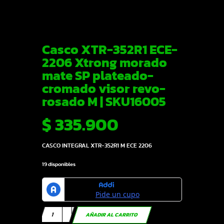
Casco XTR-352R1 ECE-
2206 Xtrong morado
mate SP plateado-
cromado visor revo-
rosado M | SKU16005
$
335.900
CASCO INTEGRAL XTR-352R1 M ECE 2206
19 disponibles
Casco
AÑADIR AL CARRITO
XTR-