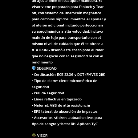
un ajuste firme en cualquier maniobra. El
visor viene preparado para Pinlock y Tear-
off, con sistema de liberación magnética
para cambios rápidos, mientras el spoiler y
el alerón adicional incluido perfeccionan
su aerodinámica a alta velocidad. Incluye
maletín de lujo para transportarlo con el
mismo nivel de cuidado que él te ofrece a
ti. XTRONG diseñó este casco para el rider
que no negocia con la seguridad ni con el
rendimiento.
SEGURIDAD
• Certificación: ECE 22.06 y DOT (FMVSS 218)
• Tipo de cierre: cierre micrométrico de
seguridad
• Pull de seguridad
• Línea reflectiva en tapizado
• Material: ABS de alta resistencia
• EPS lateral de absorción de impactos
• Accesorios: stickers autoadhesivos para
tipo de sangre y factor RH. Aplican TyC
VISOR