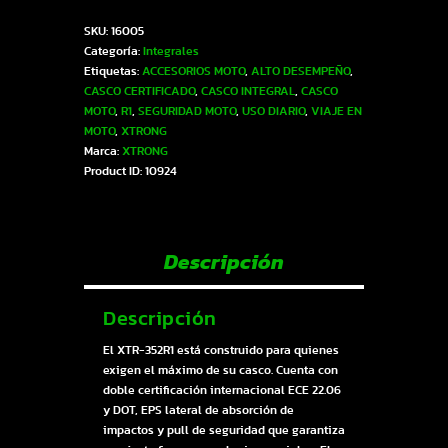
352R1
SKU:
16005
ECE-
Categoría:
Integrales
2206
Etiquetas:
ACCESORIOS MOTO
,
ALTO DESEMPEÑO
,
Xtrong
CASCO CERTIFICADO
,
CASCO INTEGRAL
,
CASCO
morado
MOTO
,
R1
,
SEGURIDAD MOTO
,
USO DIARIO
,
VIAJE EN
mate
MOTO
,
XTRONG
SP
Marca:
XTRONG
plateado-
Product ID:
10924
cromado
visor
revo-
rosado
M
Descripción
|
SKU16005
cantidad
Descripción
El XTR-352R1 está construido para quienes
exigen el máximo de su casco. Cuenta con
doble certificación internacional ECE 22.06
y DOT, EPS lateral de absorción de
impactos y pull de seguridad que garantiza