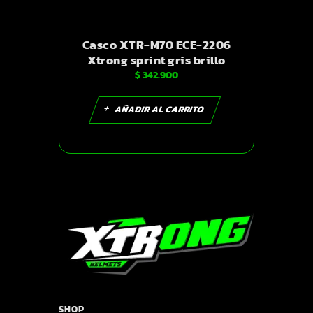
Casco XTR-M70 ECE-2206
Xtrong sprint gris brillo
$
342.900
visor plateado L | SKU16875
AÑADIR AL CARRITO
SHOP