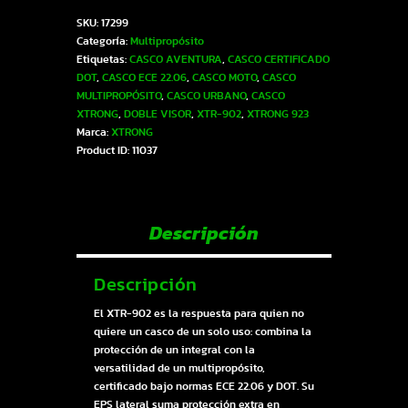
902
SKU:
17299
ECE-
Categoría:
Multipropósito
2206
Etiquetas:
CASCO AVENTURA
,
CASCO CERTIFICADO
Xtrong
DOT
,
CASCO ECE 22.06
,
CASCO MOTO
,
CASCO
fly
MULTIPROPÓSITO
,
CASCO URBANO
,
CASCO
negro-
XTRONG
,
DOBLE VISOR
,
XTR-902
,
XTRONG 923
violeta
Marca:
XTRONG
mate
Product ID:
11037
visor
morado
S
|
SKU17299
Descripción
cantidad
Descripción
El XTR-902 es la respuesta para quien no
quiere un casco de un solo uso: combina la
protección de un integral con la
versatilidad de un multipropósito,
certificado bajo normas ECE 22.06 y DOT. Su
EPS lateral suma protección extra en