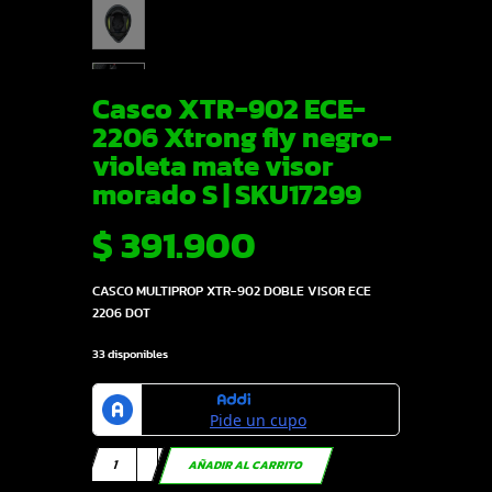
Casco XTR-902 ECE-
2206 Xtrong fly negro-
violeta mate visor
morado S | SKU17299
$
391.900
CASCO MULTIPROP XTR-902 DOBLE VISOR ECE
2206 DOT
33 disponibles
Casco
AÑADIR AL CARRITO
XTR-