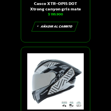
Casco XTR-OP15 DOT
Xtrong canyon gris mate
$
195.900
visor iridium S | SKU11290
AÑADIR AL CARRITO