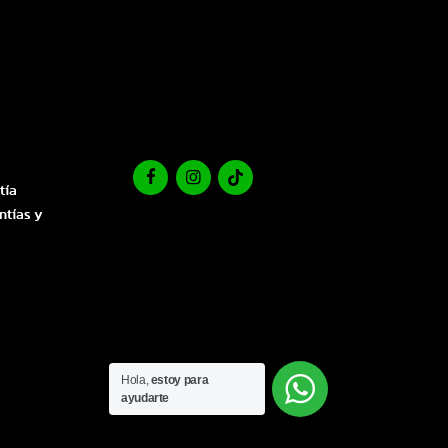
tía
ntías y
Hola,
estoy para
ayudarte