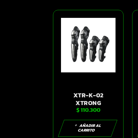
XTR-K-02
XTRONG
$
110.300
RODILLERAS
NEGRO | SKU17270
AÑADIR AL
CARRITO