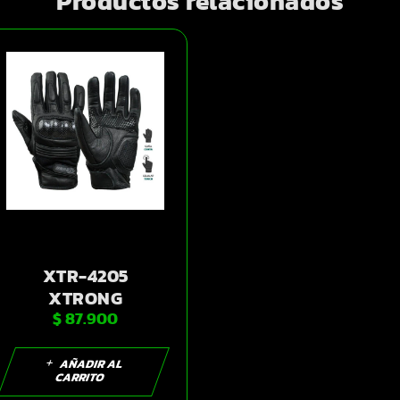
Productos relacionados
XTR-4205
XTRONG
$
87.900
GUANTES DAMA
NEGRO XS |
SKU14698
AÑADIR AL
CARRITO