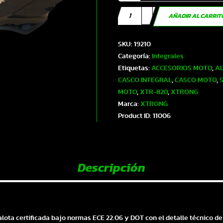
Casco
AÑADIR AL CARRI
XTR-
820
SKU:
19210
ECE-
Categoría:
Integrales
2206
Etiquetas:
ACCESORIOS MOTO
,
A
Xtrong
CASCO INTEGRAL
,
CASCO MOTO
,
negro
MOTO
,
XTR-820
,
XTRONG
brillo
Marca:
XTRONG
SP
Product ID:
11006
negro-
brillo
visor
rojo
Descripción
XL
|
SKU19210
cantidad
lota certificada bajo normas ECE 22.06 y DOT con el detalle técnico d