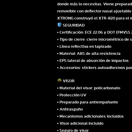
donde más lo necesitas. Viene preparado
removible con deflector nasal ajustable 
XTRONG construyó el XTR-820 para el mo
SEGURIDAD
• Certificación: ECE 22.06 y DOT (FMVSS 
• Tipo de cierre: cierre micrométrico de
• Línea reflectiva en tapizado
• Material: ABS de alta resistencia
• EPS lateral de absorción de impactos
• Accesorios: stickers autoadhesivos par
VISOR
• Material del visor: policarbonato
• Protección UV
• Preparado para antiempañante
• Antirasguño
• Mecanismos adicionales incluidos
• Visor adicional incluido
• Seguro de visor