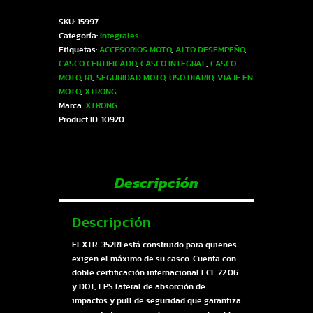
352R1
SKU:
15997
ECE-
Categoría:
Integrales
2206
Etiquetas:
ACCESORIOS MOTO
,
ALTO DESEMPEÑO
,
Xtrong
CASCO CERTIFICADO
,
CASCO INTEGRAL
,
CASCO
azul
MOTO
,
R1
,
SEGURIDAD MOTO
,
USO DIARIO
,
VIAJE EN
mate
MOTO
,
XTRONG
SP
Marca:
XTRONG
plateado-
Product ID:
10920
cromado
visor
revo-
azul
XL
Descripción
|
SKU15997
cantidad
Descripción
El XTR-352R1 está construido para quienes
exigen el máximo de su casco. Cuenta con
doble certificación internacional ECE 22.06
y DOT, EPS lateral de absorción de
impactos y pull de seguridad que garantiza