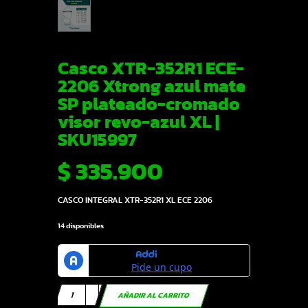
Casco XTR-352R1 ECE-
2206 Xtrong azul mate
SP plateado-cromado
visor revo-azul XL |
SKU15997
$
335.900
CASCO INTEGRAL XTR-352R1 XL ECE 2206
14 disponibles
Casco
AÑADIR AL CARRITO
XTR-