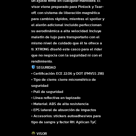
un ajuste firme en cualquier maniobra. El
visor viene preparado para Pinlock y Tear-
off, con sistema de liberación magnética
para cambios rápidos, mientras el spoiler y
el alerón adicional incluido perfeccionan
su aerodinámica a alta velocidad. Incluye
maletín de lujo para transportarlo con el
mismo nivel de cuidado que él te ofrece a
ti. XTRONG diseñó este casco para el rider
que no negocia con la seguridad ni con el
rendimiento.
SEGURIDAD
• Certificación: ECE 22.06 y DOT (FMVSS 218)
• Tipo de cierre: cierre micrométrico de
seguridad
• Pull de seguridad
• Línea reflectiva en tapizado
• Material: ABS de alta resistencia
• EPS lateral de absorción de impactos
• Accesorios: stickers autoadhesivos para
tipo de sangre y factor RH. Aplican TyC
VISOR