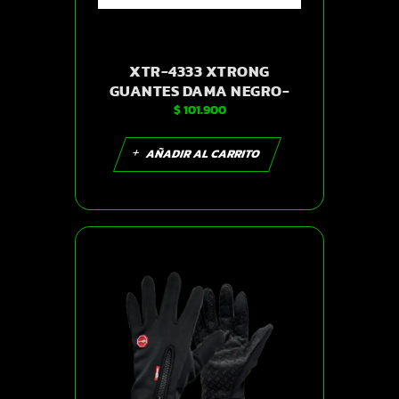
XTR-4333 XTRONG
GUANTES DAMA NEGRO-
$
101.900
ROSADO S | SKU14267
AÑADIR AL CARRITO