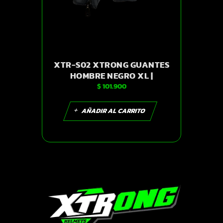
XTR-S02 XTRONG GUANTES
HOMBRE NEGRO XL |
$
101.900
SKU15415
AÑADIR AL CARRITO