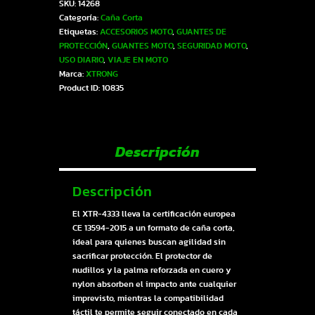
SKU:
14268
GUANTES
Categoría:
Caña Corta
DAMA
Etiquetas:
ACCESORIOS MOTO
,
GUANTES DE
NEGRO-
PROTECCIÓN
,
GUANTES MOTO
,
SEGURIDAD MOTO
,
ROSADO
USO DIARIO
,
VIAJE EN MOTO
M
Marca:
XTRONG
|
Product ID:
10835
SKU14268
cantidad
Descripción
Descripción
El XTR-4333 lleva la certificación europea
CE 13594-2015 a un formato de caña corta,
ideal para quienes buscan agilidad sin
sacrificar protección. El protector de
nudillos y la palma reforzada en cuero y
nylon absorben el impacto ante cualquier
imprevisto, mientras la compatibilidad
táctil te permite seguir conectado en cada