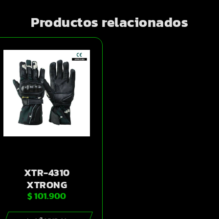
Productos relacionados
XTR-4310
XTRONG
$
101.900
GUANTES
HOMBRE VERDE-