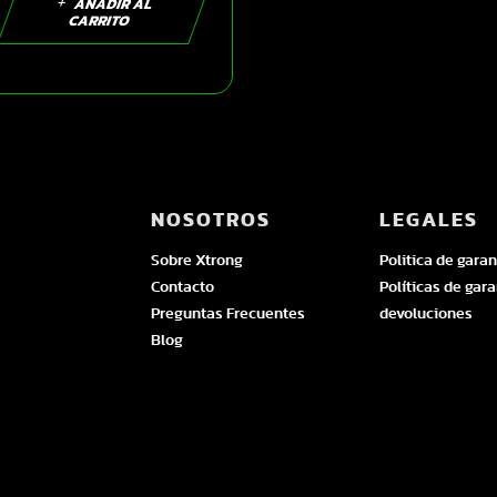
MILITAR XL |
AÑADIR AL
CARRITO
SKU14275
NOSOTROS
LEGALES
Sobre Xtrong
Politica de garan
Contacto
Políticas de gara
Preguntas Frecuentes
devoluciones
Blog