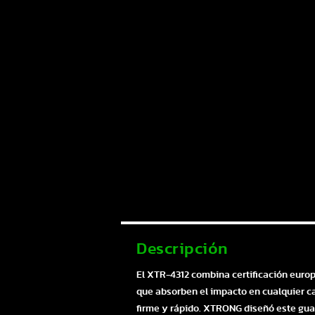
Descripción
El XTR-4312 combina certificación euro
que absorben el impacto en cualquier caí
firme y rápido. XTRONG diseñó este guan