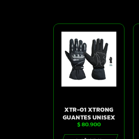
XTR-01 XTRONG
GUANTES UNISEX
$
80.900
NEGRO XL |
SKU6808