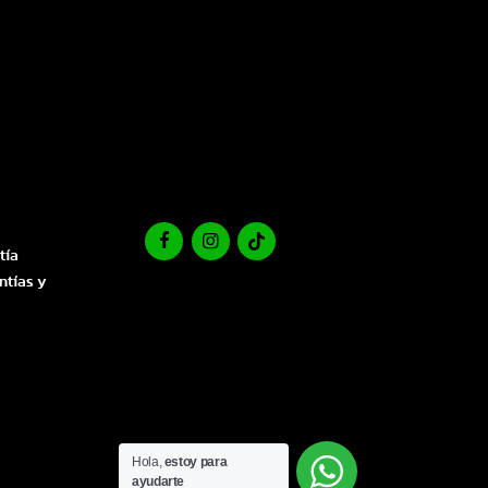
tía
ntías y
Hola,
estoy para
ayudarte