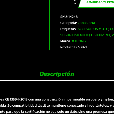
XTR-
AÑADIR AL CARRI
4312
XTRONG
SKU:
14248
GUANTES
Categoría:
Caña Corta
HOMBRE
Etiquetas:
ACCESORIOS MOTO
,
GU
NEGRO-
SEGURIDAD MOTO
,
USO DIARIO
,
V
VERDE
Marca:
XTRONG
L
Product ID:
10871
|
SKU14248
cantidad
Descripción
pea CE 13594-2015 con una construcción impermeable en cuero y nylon, 
da. Su compatibilidad táctil te mantiene conectado sin quitártelos, y e
te para que la certificación no sea solo un dato, sino una promesa que