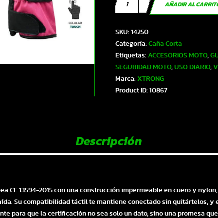
XTR-
AÑADIR AL CARRI
4312
XTRONG
SKU:
14250
GUANTES
Categoría:
Caña Corta
DAMA
Etiquetas:
ACCESORIOS MOTO
,
GU
NEGRO-
SEGURIDAD MOTO
,
USO DIARIO
,
V
ROSADO
Marca:
XTRONG
S
Product ID:
10867
|
SKU14250
cantidad
Descripción
pea CE 13594-2015 con una construcción impermeable en cuero y nylon, 
da. Su compatibilidad táctil te mantiene conectado sin quitártelos, y e
te para que la certificación no sea solo un dato, sino una promesa que