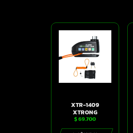
XTR-1409
XTRONG
$
69.700
CANDADO
ALARMA |