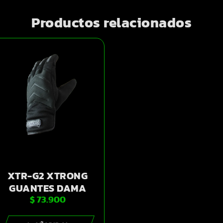
Productos relacionados
XTR-G2 XTRONG
GUANTES DAMA
$
73.900
NEGRO S |
SKU14229