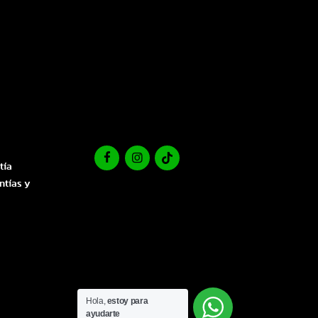
tía
ntías y
Hola,
estoy para
ayudarte