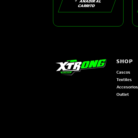
SKU15512
AÑADIR AL
CARRITO
SHOP
Cascos
Textiles
Accesorios
Outlet