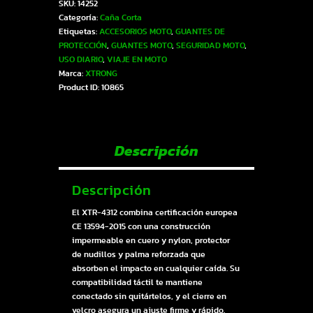
SKU:
14252
GUANTES
Categoría:
Caña Corta
DAMA
Etiquetas:
ACCESORIOS MOTO
,
GUANTES DE
NEGRO-
PROTECCIÓN
,
GUANTES MOTO
,
SEGURIDAD MOTO
,
BLANCO
USO DIARIO
,
VIAJE EN MOTO
S
Marca:
XTRONG
|
Product ID:
10865
SKU14252
cantidad
Descripción
Descripción
El XTR-4312 combina certificación europea
CE 13594-2015 con una construcción
impermeable en cuero y nylon, protector
de nudillos y palma reforzada que
absorben el impacto en cualquier caída. Su
compatibilidad táctil te mantiene
conectado sin quitártelos, y el cierre en
velcro asegura un ajuste firme y rápido.