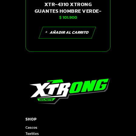
XTR-4310 XTRONG
GUANTES HOMBRE VERDE-
$
101.900
MILITAR XL | SKU14275
AÑADIR AL CARRITO
SHOP
Cascos
Textiles