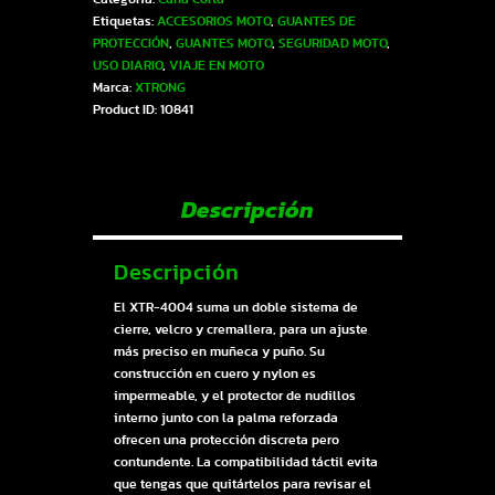
UNISEX
Etiquetas:
ACCESORIOS MOTO
,
GUANTES DE
NEGRO
PROTECCIÓN
,
GUANTES MOTO
,
SEGURIDAD MOTO
,
M
USO DIARIO
,
VIAJE EN MOTO
|
Marca:
XTRONG
SKU16301
Product ID:
10841
cantidad
Descripción
Descripción
El XTR-4004 suma un doble sistema de
cierre, velcro y cremallera, para un ajuste
más preciso en muñeca y puño. Su
construcción en cuero y nylon es
impermeable, y el protector de nudillos
interno junto con la palma reforzada
ofrecen una protección discreta pero
contundente. La compatibilidad táctil evita
que tengas que quitártelos para revisar el