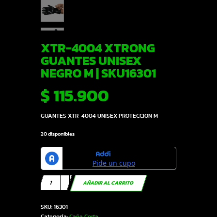
XTR-4004 XTRONG
GUANTES UNISEX
NEGRO M | SKU16301
$
115.900
GUANTES XTR-4004 UNISEX PROTECCION M
20 disponibles
XTR-
AÑADIR AL CARRITO
4004
XTRONG
SKU:
16301
GUANTES
Categoría:
Caña Corta