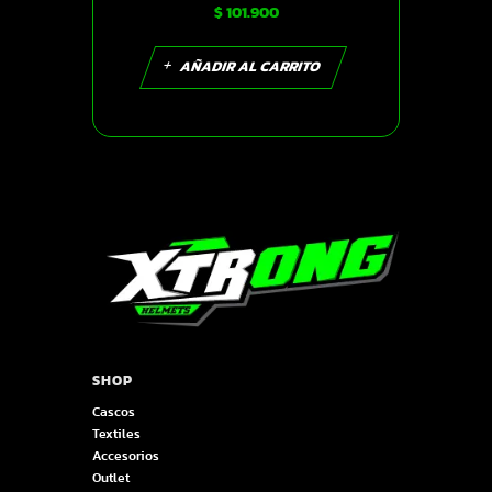
$
101.900
SKU14265
AÑADIR AL CARRITO
SHOP
Cascos
Textiles
Accesorios
Outlet