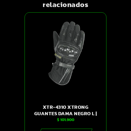
relacionados
XTR-4310 XTRONG
GUANTES DAMA NEGRO L |
$
101.900
SKU14278