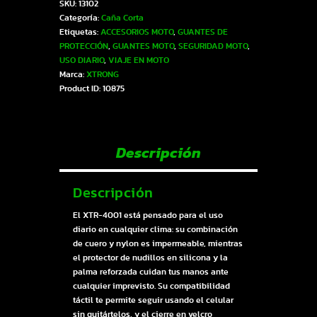
SKU:
13102
GUANTES
Categoría:
Caña Corta
UNISEX
Etiquetas:
ACCESORIOS MOTO
,
GUANTES DE
NEGRO-
PROTECCIÓN
,
GUANTES MOTO
,
SEGURIDAD MOTO
,
GRIS
USO DIARIO
,
VIAJE EN MOTO
2XL
Marca:
XTRONG
|
Product ID:
10875
SKU13102
cantidad
Descripción
Descripción
El XTR-4001 está pensado para el uso
diario en cualquier clima: su combinación
de cuero y nylon es impermeable, mientras
el protector de nudillos en silicona y la
palma reforzada cuidan tus manos ante
cualquier imprevisto. Su compatibilidad
táctil te permite seguir usando el celular
sin quitártelos, y el cierre en velcro