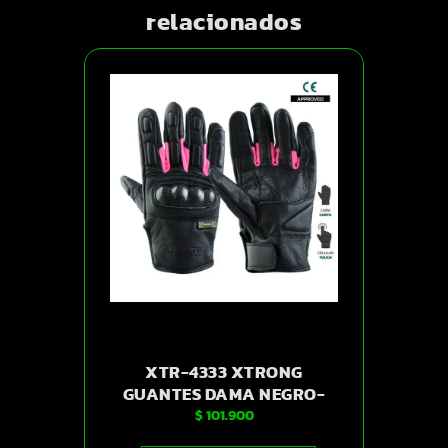
relacionados
XTR-4333 XTRONG
GUANTES DAMA NEGRO-
$
101.900
ROSADO S | SKU14267