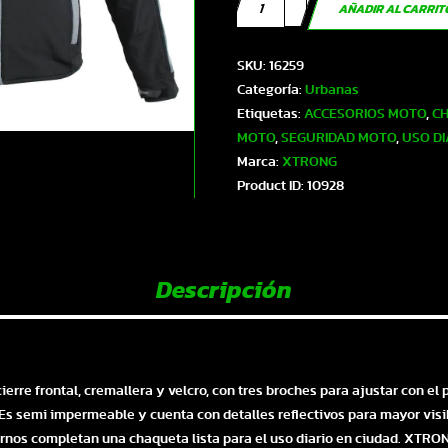
XTR-
AÑADIR AL CARRI
2717
XTRONG
SKU:
16259
CHAQUETA-
Categoría:
Urbanas
URBANA
Etiquetas:
ACCESORIOS MOTO
,
CH
HOMBRE
MOTO
,
SEGURIDAD MOTO
,
USO DI
NEGRO-
Marca:
XTRONG
GRIS
Product ID:
10928
L
|
SKU16259
cantidad
Descripción
erre frontal, cremallera y velcro, con tres broches para ajustar con e
Es semi impermeable y cuenta con detalles reflectivos para mayor visibi
ternos completan una chaqueta lista para el uso diario en ciudad. XTR