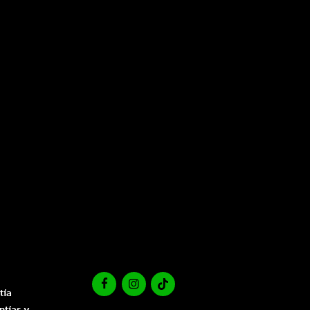
tía
ntías y