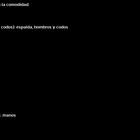
a la comodidad.
, codos): espalda, hombros y codos
os: manos