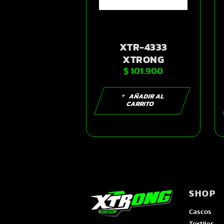
XTR-4333
XTRONG
$
101.900
GUANTES DAMA
NEGRO-ROSADO
M | SKU14268
AÑADIR AL
CARRITO
SHOP
Cascos
Textiles