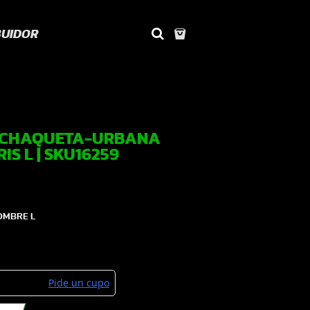
BUIDOR
G CHAQUETA-URBANA
S L | SKU16259
OMBRE L