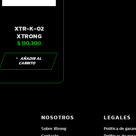
XTR-K-02
XTRONG
$
110.300
RODILLERAS
NEGRO | SKU17270
AÑADIR AL
CARRITO
NOSOTROS
LEGALES
Sobre Xtrong
Politica de garan
Contacto
Políticas de gara