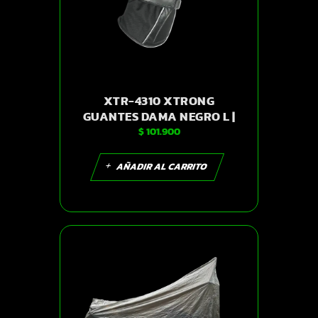
XTR-4310 XTRONG
GUANTES DAMA NEGRO L |
$
101.900
SKU14278
AÑADIR AL CARRITO