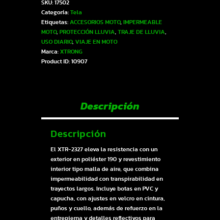
SKU:
17502
IMPERMEABLES-
Categoría:
Tela
TELA
Etiquetas:
ACCESORIOS MOTO
,
IMPERMEABLE
CON
MOTO
,
PROTECCIÓN LLUVIA
,
TRAJE DE LLUVIA
,
ZAPATO
USO DIARIO
,
VIAJE EN MOTO
NEGRO-
Marca:
XTRONG
ROSADO
Product ID:
10907
M
|
SKU17502
cantidad
Descripción
Descripción
El XTR-2327 eleva la resistencia con un
exterior en poliéster 190 y revestimiento
interior tipo malla de aire, que combina
impermeabilidad con transpirabilidad en
trayectos largos. Incluye botas en PVC y
capucha, con ajustes en velcro en cintura,
puños y cuello, además de refuerzo en la
entrepierna y detalles reflectivos para