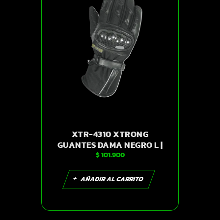
XTR-4310 XTRONG
GUANTES DAMA NEGRO L |
$
101.900
SKU14278
AÑADIR AL CARRITO