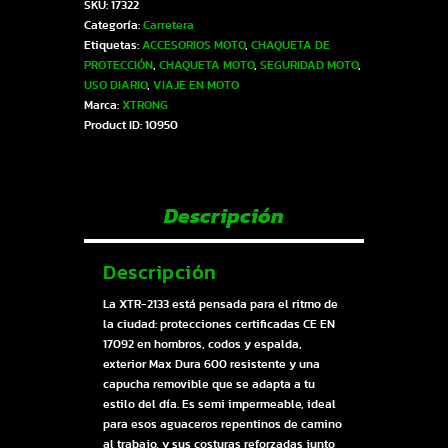
SKU:
17322
CHAQUETA-
Categoría:
Carretera
CARRETERA
Etiquetas:
ACCESORIOS MOTO
,
CHAQUETA DE
HOMBRE
PROTECCIÓN
,
CHAQUETA MOTO
,
SEGURIDAD MOTO
,
GRIS
USO DIARIO
,
VIAJE EN MOTO
XL
Marca:
XTRONG
|
Product ID:
10950
SKU17322
cantidad
Descripción
Descripción
La XTR-2133 está pensada para el ritmo de
la ciudad: protecciones certificadas CE EN
17092 en hombros, codos y espalda,
exterior Max Dura 600 resistente y una
capucha removible que se adapta a tu
estilo del día. Es semi impermeable, ideal
para esos aguaceros repentinos de camino
al trabajo, y sus costuras reforzadas junto