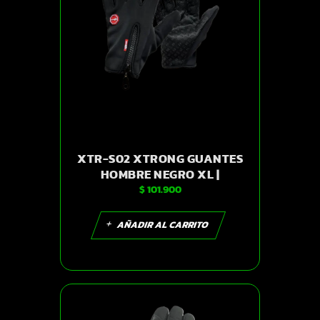
XTR-S02 XTRONG GUANTES
HOMBRE NEGRO XL |
$
101.900
SKU15415
AÑADIR AL CARRITO