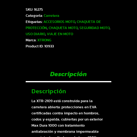
XTRONG
SKU:
16275
CHAQUETA-
Categoría:
Carretera
CARRETERA
Etiquetas:
ACCESORIOS MOTO
,
CHAQUETA DE
HOMBRE
PROTECCIÓN
,
CHAQUETA MOTO
,
SEGURIDAD MOTO
,
NEGRO-
USO DIARIO
,
VIAJE EN MOTO
ROJO
Marca:
XTRONG
L
Product ID:
10933
|
SKU16275
cantidad
Descripción
Descripción
La XTR-2109 está construida para la
carretera abierta: protecciones en EVA
certificadas contra impacto en hombros,
codos y espalda, cubiertas por un exterior
Max Dura 1000 con tratamiento
antiabrasión y membrana impermeable