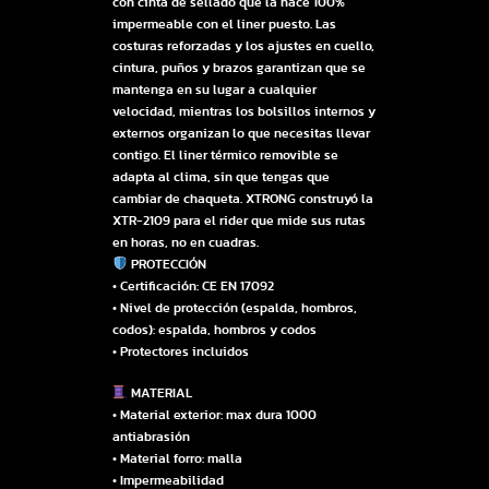
con cinta de sellado que la hace 100%
impermeable con el liner puesto. Las
costuras reforzadas y los ajustes en cuello,
cintura, puños y brazos garantizan que se
mantenga en su lugar a cualquier
velocidad, mientras los bolsillos internos y
externos organizan lo que necesitas llevar
contigo. El liner térmico removible se
adapta al clima, sin que tengas que
cambiar de chaqueta. XTRONG construyó la
XTR-2109 para el rider que mide sus rutas
en horas, no en cuadras.
PROTECCIÓN
• Certificación: CE EN 17092
• Nivel de protección (espalda, hombros,
codos): espalda, hombros y codos
• Protectores incluidos
MATERIAL
• Material exterior: max dura 1000
antiabrasión
• Material forro: malla
• Impermeabilidad