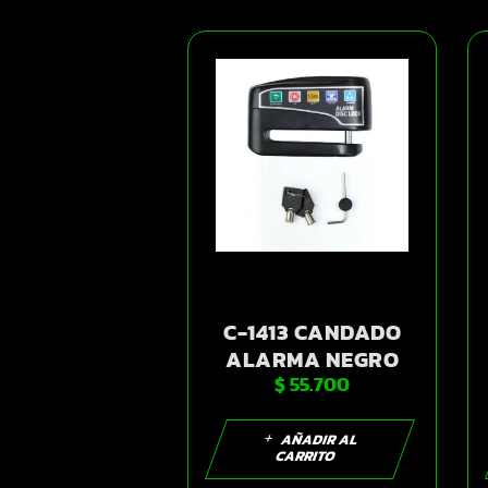
C-1413 CANDADO
ALARMA NEGRO
$
55.700
5,5MM | SKU16867
AÑADIR AL
CARRITO