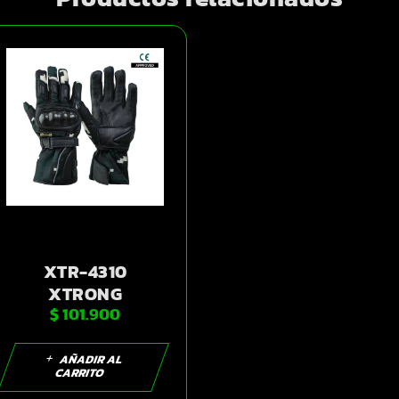
XTR-4310
XTRONG
$
101.900
GUANTES
HOMBRE VERDE-
MILITAR 2XL |
AÑADIR AL
CARRITO
SKU14722