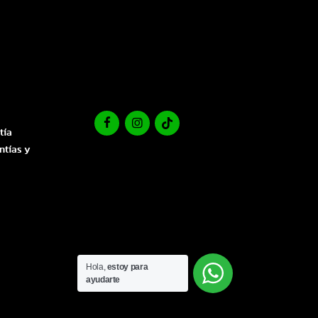
tía
ntías y
Hola,
estoy para
ayudarte