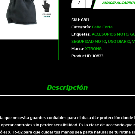
XTR-
AÑADIR AL CARRI
02
XTRONG
SKU:
6811
GUANTES
Categoría:
Caña Corta
UNISEX
Etiquetas:
ACCESORIOS MOTO
,
GU
NEGRO
SEGURIDAD MOTO
,
USO DIARIO
,
V
XL
Marca:
XTRONG
|
Product ID:
10823
SKU6811
cantidad
Descripción
ta que necesita guantes confiables para el día a día: protección dond
 operar controles sin perder sensibilidad. Es la clase de accesorio que 
l XTR-02 para que cuidar tus manos sea parte natural de tu rutina so