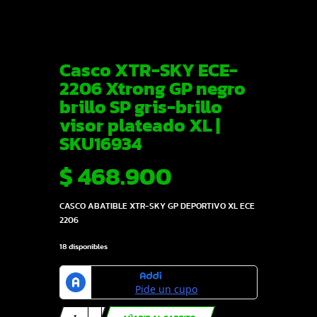
Casco XTR-SKY ECE-
2206 Xtrong GP negro
brillo SP gris-brillo
visor plateado XL |
SKU16934
$
468.900
CASCO ABATIBLE XTR-SKY GP DEPORTIVO XL ECE
2206
18 disponibles
Casco