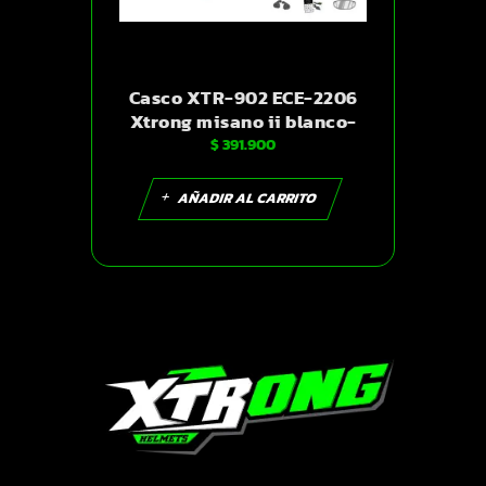
Casco XTR-902 ECE-2206
Xtrong misano ii blanco-
$
391.900
naranja brillo visor rojo M |
SKU17411
AÑADIR AL CARRITO