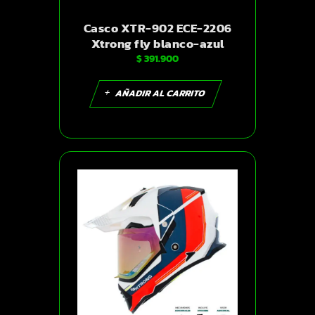
Casco XTR-902 ECE-2206
Xtrong fly blanco-azul
$
391.900
brillo visor dorado XL |
SKU17296
AÑADIR AL CARRITO