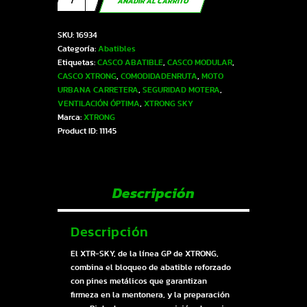
AÑADIR AL CARRITO
XTR-
SKY
SKU:
16934
ECE-
Categoría:
Abatibles
2206
Etiquetas:
CASCO ABATIBLE
,
CASCO MODULAR
,
Xtrong
CASCO XTRONG
,
COMODIDADENRUTA
,
MOTO
GP
URBANA CARRETERA
,
SEGURIDAD MOTERA
,
negro
VENTILACIÓN ÓPTIMA
,
XTRONG SKY
brillo
Marca:
XTRONG
SP
Product ID:
11145
gris-
brillo
visor
plateado
XL
Descripción
|
SKU16934
cantidad
Descripción
El XTR-SKY, de la línea GP de XTRONG,
combina el bloqueo de abatible reforzado
con pines metálicos que garantizan
firmeza en la mentonera, y la preparación