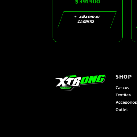
$
391.900
fly blanco-azul
brillo visor
dorado L |
AÑADIR AL
CARRITO
SKU17295
SHOP
Cascos
Textiles
Accesorios
Outlet