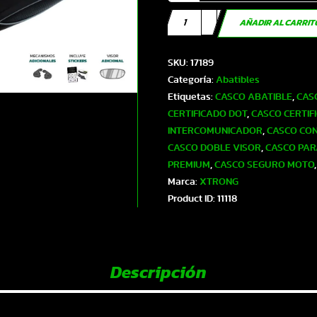
Casco
AÑADIR AL CARRI
XTR-
PHANTOM
SKU:
17189
ECE-
Categoría:
Abatibles
2206
Etiquetas:
CASCO ABATIBLE
,
CAS
Xtrong
CERTIFICADO DOT
,
CASCO CERTIFI
storm
INTERCOMUNICADOR
,
CASCO CON
negro
CASCO DOBLE VISOR
,
CASCO PA
brillo
PREMIUM
,
CASCO SEGURO MOTO
visor
Marca:
XTRONG
plateado
Product ID:
11118
L
|
SKU17189
cantidad
Descripción