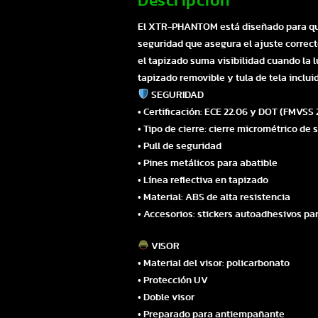
Descripción
El XTR-PHANTOM está diseñado para quien 
seguridad que asegura el ajuste correct
el tapizado suma visibilidad cuando la l
tapizado removible y tula de tela inclu
SEGURIDAD
• Certificación: ECE 22.06 y DOT (FMVSS 
• Tipo de cierre: cierre micrométrico de
• Pull de seguridad
• Pines metálicos para abatible
• Línea reflectiva en tapizado
• Material: ABS de alta resistencia
• Accesorios: stickers autoadhesivos par
VISOR
• Material del visor: policarbonato
• Protección UV
• Doble visor
• Preparado para antiempañante