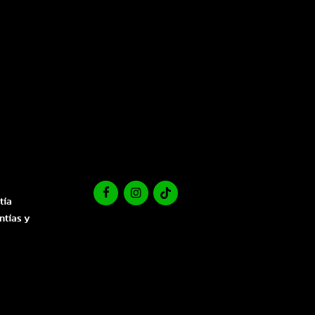
tía
ntías y