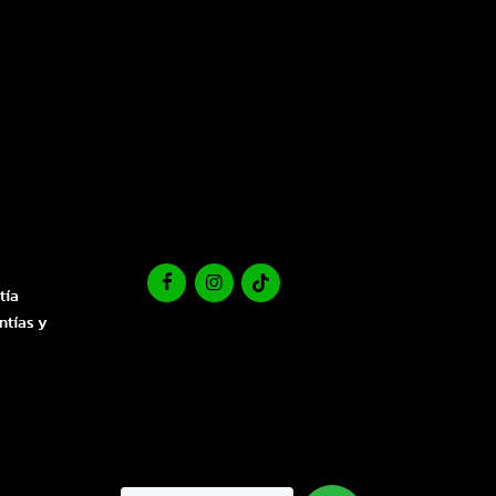
tía
ntías y