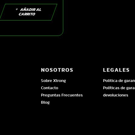
rojo mate visor
rojo XL |
AÑADIR AL
CARRITO
SKU16226
NOSOTROS
LEGALES
Sobre Xtrong
Politica de garan
Contacto
Políticas de gara
Preguntas Frecuentes
devoluciones
Blog