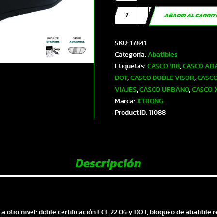
Casco
AÑADIR AL CARRI
XTR-
918
SKU:
17841
ECE-
Categoría:
Abatibles
2206
Etiquetas:
CASCO 918
,
CASCO ABA
Xtrong
DOT
,
CASCO DOBLE VISOR
,
CASCO
negro
VIAJES
,
CASCO URBANO
,
CASCO 
mate
Marca:
XTRONG
SP
Product ID:
11088
negro-
brillo
visor
transparente
Descripción
XL
|
SKU17841
cantidad
 a otro nivel: doble certificación ECE 22.06 y DOT, bloqueo de abatible