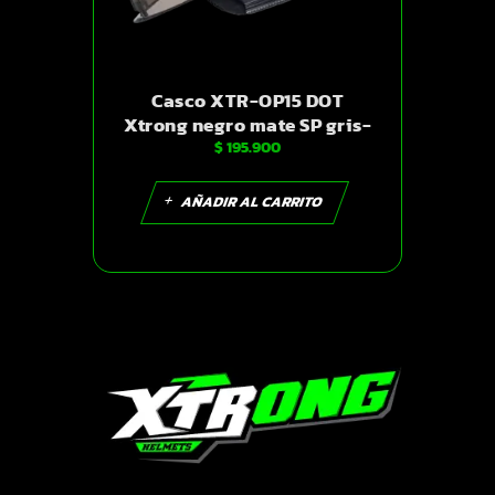
Casco XTR-OP15 DOT
Xtrong negro mate SP gris-
$
195.900
mate visor humo XL |
SKU15629
AÑADIR AL CARRITO