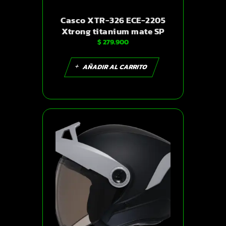
Casco XTR-326 ECE-2205
Xtrong titanium mate SP
$
279.900
negro-brillo visor plateado
XL | SKU15967
AÑADIR AL CARRITO