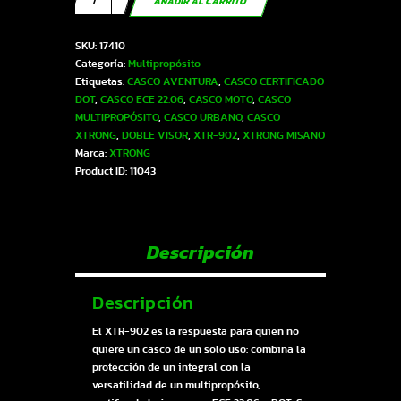
AÑADIR AL CARRITO
XTR-
902
SKU:
17410
ECE-
Categoría:
Multipropósito
2206
Etiquetas:
CASCO AVENTURA
,
CASCO CERTIFICADO
Xtrong
DOT
,
CASCO ECE 22.06
,
CASCO MOTO
,
CASCO
misano
MULTIPROPÓSITO
,
CASCO URBANO
,
CASCO
ii
XTRONG
,
DOBLE VISOR
,
XTR-902
,
XTRONG MISANO
negro-
Marca:
XTRONG
naranja
Product ID:
11043
brillo
visor
rojo
XL
|
Descripción
SKU17410
cantidad
Descripción
El XTR-902 es la respuesta para quien no
quiere un casco de un solo uso: combina la
protección de un integral con la
versatilidad de un multipropósito,