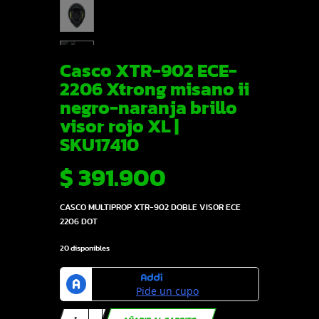
Casco XTR-902 ECE-
2206 Xtrong misano ii
negro-naranja brillo
visor rojo XL |
SKU17410
$
391.900
CASCO MULTIPROP XTR-902 DOBLE VISOR ECE
2206 DOT
20 disponibles
Casco