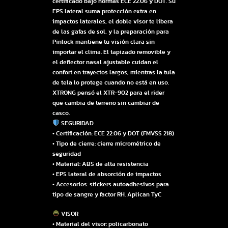
certificado bajo normas ECE 22.06 y DOT. Su
EPS lateral suma protección extra en
impactos laterales, el doble visor te libera
de las gafas de sol, y la preparación para
Pinlock mantiene tu visión clara sin
importar el clima. El tapizado removible y
el deflector nasal ajustable cuidan el
confort en trayectos largos, mientras la tula
de tela lo protege cuando no está en uso.
XTRONG pensó el XTR-902 para el rider
que cambia de terreno sin cambiar de
casco.
SEGURIDAD
• Certificación: ECE 22.06 y DOT (FMVSS 218)
• Tipo de cierre: cierre micrométrico de
seguridad
• Material: ABS de alta resistencia
• EPS lateral de absorción de impactos
• Accesorios: stickers autoadhesivos para
tipo de sangre y factor RH. Aplican TyC
VISOR
• Material del visor: policarbonato