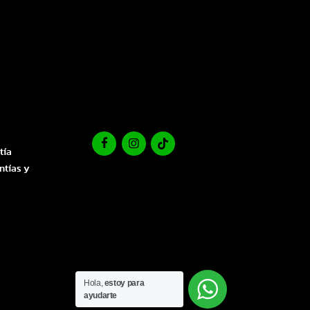
tía
ntías y
Hola,
estoy para
ayudarte