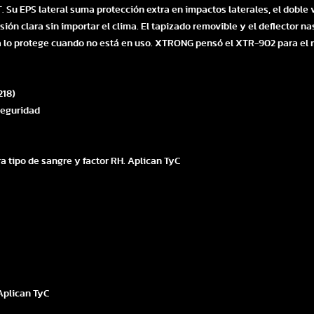
Su EPS lateral suma protección extra en impactos laterales, el doble vis
ión clara sin importar el clima. El tapizado removible y el deflector na
ela lo protege cuando no está en uso. XTRONG pensó el XTR-902 para el 
218)
 seguridad
a tipo de sangre y factor RH. Aplican TyC
 Aplican TyC