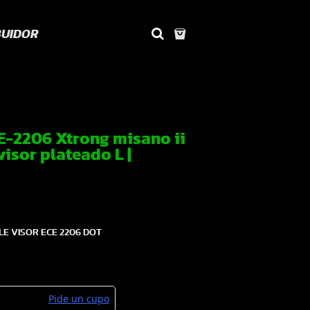
BUIDOR
-2206 Xtrong misano ii
visor plateado L |
E VISOR ECE 2206 DOT