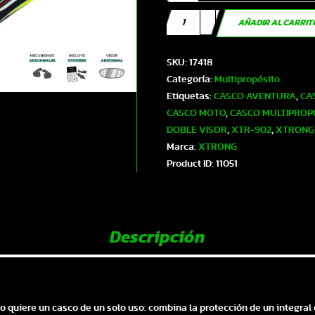
Casco
AÑADIR AL CARRI
XTR-
902
SKU:
17418
ECE-
Categoría:
Multipropósito
2206
Etiquetas:
CASCO AVENTURA
,
CA
Xtrong
CASCO MOTO
,
CASCO MULTIPROP
misano
DOBLE VISOR
,
XTR-902
,
XTRONG
ii
Marca:
XTRONG
blanco-
Product ID:
11051
gris
brillo
visor
plateado
Descripción
L
|
SKU17418
cantidad
 quiere un casco de un solo uso: combina la protección de un integral c