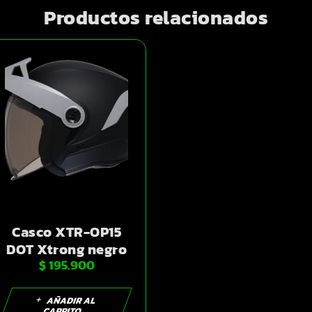
Productos relacionados
Casco XTR-OP15
DOT Xtrong negro
$
195.900
mate SP gris-
mate visor humo
XL | SKU15629
AÑADIR AL
CARRITO