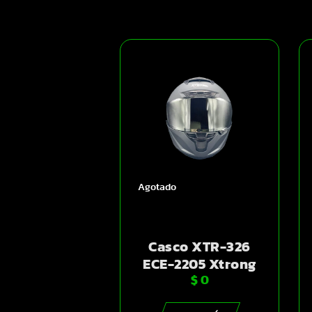
Agotado
Casco XTR-326
ECE-2205 Xtrong
$
0
gris-oscuro mate
SP negro-mate