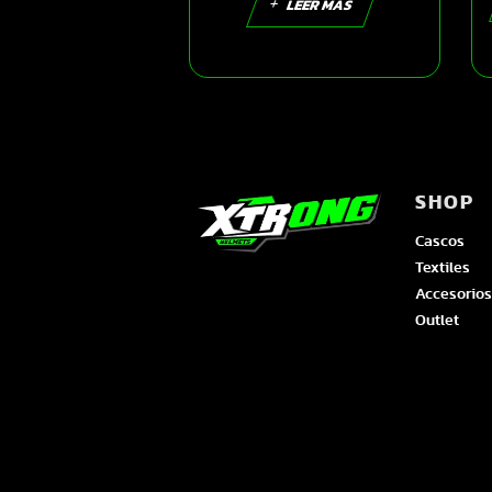
visor plateado L |
LEER MÁS
SKU16175
SHOP
Cascos
Textiles
Accesorios
Outlet