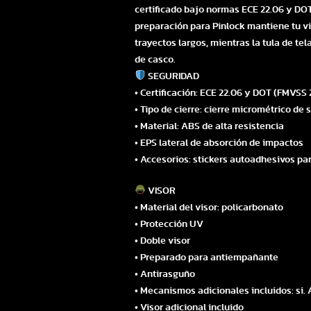
certificado bajo normas ECE 22.06 y DOT. 
preparación para Pinlock mantiene tu vis
trayectos largos, mientras la tula de t
de casco.
SEGURIDAD
• Certificación: ECE 22.06 y DOT (FMVSS 
• Tipo de cierre: cierre micrométrico de
• Material: ABS de alta resistencia
• EPS lateral de absorción de impactos
• Accesorios: stickers autoadhesivos par
VISOR
• Material del visor: policarbonato
• Protección UV
• Doble visor
• Preparado para antiempañante
• Antirasguño
• Mecanismos adicionales incluidos: si.
• Visor adicional incluido