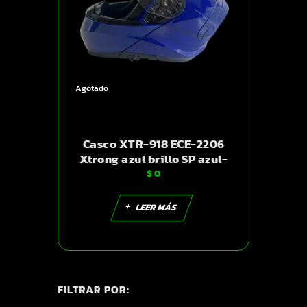
Agotado
Casco XTR-918 ECE-2206
Xtrong azul brillo SP azul-
$
0
brillo visor transparente L |
SKU17278
LEER MÁS
FILTRAR POR: