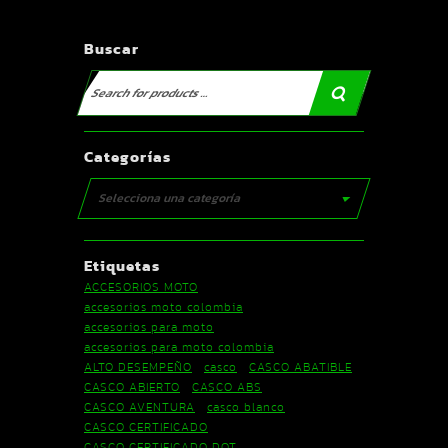
Buscar
Categorías
Selecciona una categoría
Etiquetas
ACCESORIOS MOTO
accesorios moto colombia
accesorios para moto
accesorios para moto colombia
ALTO DESEMPEÑO
casco
CASCO ABATIBLE
CASCO ABIERTO
CASCO ABS
CASCO AVENTURA
casco blanco
CASCO CERTIFICADO
CASCO CERTIFICADO DOT