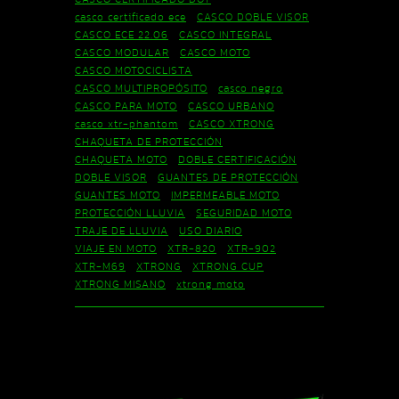
casco certificado ece
CASCO DOBLE VISOR
CASCO ECE 22.06
CASCO INTEGRAL
CASCO MODULAR
CASCO MOTO
CASCO MOTOCICLISTA
CASCO MULTIPROPÓSITO
casco negro
CASCO PARA MOTO
CASCO URBANO
casco xtr-phantom
CASCO XTRONG
CHAQUETA DE PROTECCIÓN
CHAQUETA MOTO
DOBLE CERTIFICACIÓN
DOBLE VISOR
GUANTES DE PROTECCIÓN
GUANTES MOTO
IMPERMEABLE MOTO
PROTECCIÓN LLUVIA
SEGURIDAD MOTO
TRAJE DE LLUVIA
USO DIARIO
VIAJE EN MOTO
XTR-820
XTR-902
XTR-M69
XTRONG
XTRONG CUP
XTRONG MISANO
xtrong moto