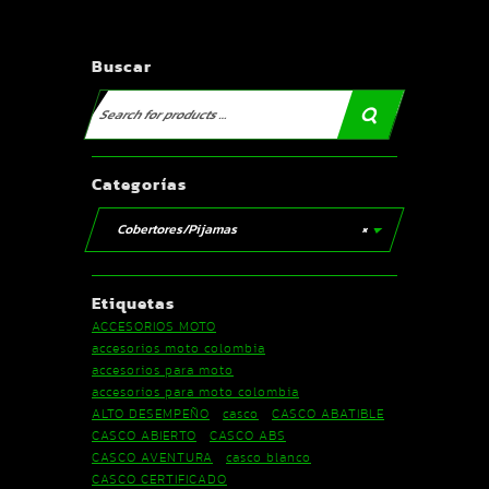
Buscar
Categorías
Cobertores/Pijamas
×
Etiquetas
ACCESORIOS MOTO
accesorios moto colombia
accesorios para moto
accesorios para moto colombia
ALTO DESEMPEÑO
casco
CASCO ABATIBLE
CASCO ABIERTO
CASCO ABS
CASCO AVENTURA
casco blanco
CASCO CERTIFICADO