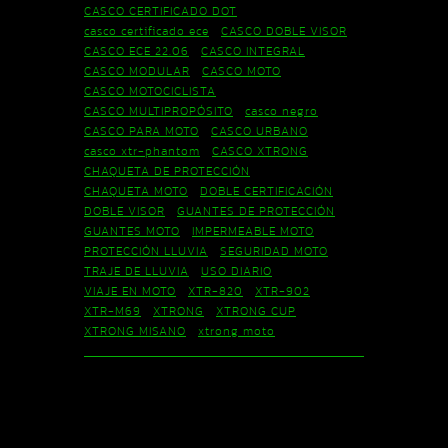
CASCO CERTIFICADO DOT
casco certificado ece
CASCO DOBLE VISOR
CASCO ECE 22.06
CASCO INTEGRAL
CASCO MODULAR
CASCO MOTO
CASCO MOTOCICLISTA
CASCO MULTIPROPÓSITO
casco negro
CASCO PARA MOTO
CASCO URBANO
casco xtr-phantom
CASCO XTRONG
CHAQUETA DE PROTECCIÓN
CHAQUETA MOTO
DOBLE CERTIFICACIÓN
DOBLE VISOR
GUANTES DE PROTECCIÓN
GUANTES MOTO
IMPERMEABLE MOTO
PROTECCIÓN LLUVIA
SEGURIDAD MOTO
TRAJE DE LLUVIA
USO DIARIO
VIAJE EN MOTO
XTR-820
XTR-902
XTR-M69
XTRONG
XTRONG CUP
XTRONG MISANO
xtrong moto